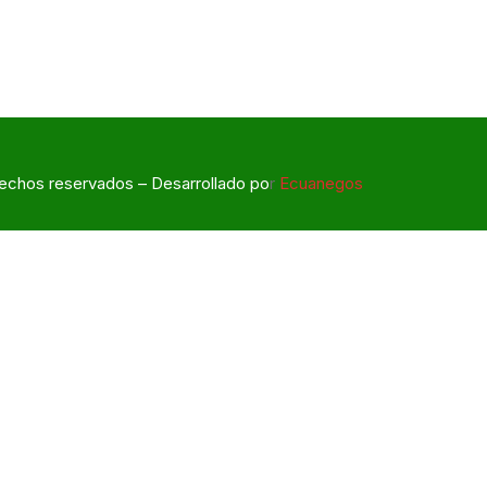
echos reservados – Desarrollado po
r
Ecuanegos