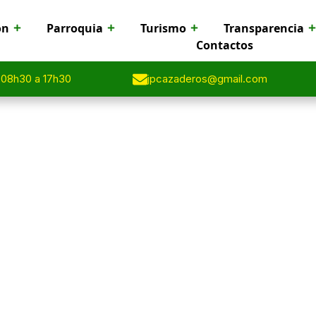
ón
Parroquia
Turismo
Transparencia
Contactos
 08h30 a 17h30
jpcazaderos@gmail.com