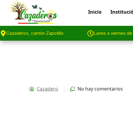
Inicio
Instituci
Cazaderos, cantón Zapotillo
Lunes a viernes de
Cazadero
No hay comentarios